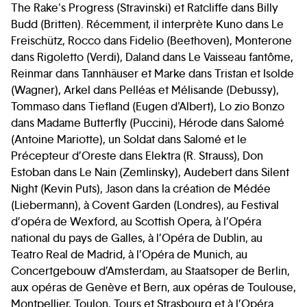
The Rake's Progress (Stravinski) et Ratcliffe dans Billy
Budd (Britten). Récemment, il interprète Kuno dans Le
Freischütz, Rocco dans Fidelio (Beethoven), Monterone
dans Rigoletto (Verdi), Daland dans Le Vaisseau fantôme,
Reinmar dans Tannhäuser et Marke dans Tristan et Isolde
(Wagner), Arkel dans Pelléas et Mélisande (Debussy),
Tommaso dans Tiefland (Eugen d'Albert), Lo zio Bonzo
dans Madame Butterfly (Puccini), Hérode dans Salomé
(Antoine Mariotte), un Soldat dans Salomé et le
Précepteur d’Oreste dans Elektra (R. Strauss), Don
Estoban dans Le Nain (Zemlinsky), Audebert dans Silent
Night (Kevin Puts), Jason dans la création de Médée
(Liebermann), à Covent Garden (Londres), au Festival
d’opéra de Wexford, au Scottish Opera, à l’Opéra
national du pays de Galles, à l’Opéra de Dublin, au
Teatro Real de Madrid, à l’Opéra de Munich, au
Concertgebouw d’Amsterdam, au Staatsoper de Berlin,
aux opéras de Genève et Bern, aux opéras de Toulouse,
Montpellier, Toulon, Tours et Strasbourg et à l’Opéra