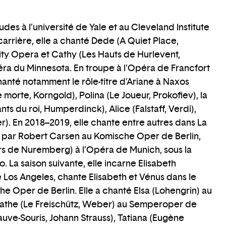
udes à l’université de Yale et au Cleveland Institute
carrière, elle a chanté Dede (A Quiet Place,
ity Opera et Cathy (Les Hauts de Hurlevent,
ra du Minnesota. En troupe à l’Opéra de Francfort
hanté notamment le rôle-titre d’Ariane à Naxos
le morte, Korngold), Polina (Le Joueur, Prokofiev), la
ts du roi, Humperdinck), Alice (Falstaff, Verdi),
er). En 2018–2019, elle chante entre autres dans La
e par Robert Carsen au Komische Oper de Berlin,
rs de Nuremberg) à l’Opéra de Munich, sous la
o. La saison suivante, elle incarne Elisabeth
 Los Angeles, chante Elisabeth et Vénus dans le
 Oper de Berlin. Elle a chanté Elsa (Lohengrin) au
gathe (Le Freischütz, Weber) au Semperoper de
uve-Souris, Johann Strauss), Tatiana (Eugène