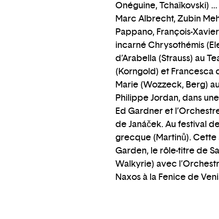
Onéguine, Tchaïkovski) …
Marc Albrecht, Zubin Meh
Pappano, François-Xavier
incarné Chrysothémis (Elek
d’Arabella (Strauss) au T
(Korngold) et Francesca 
Marie (Wozzeck, Berg) au 
Philippe Jordan, dans un
Ed Gardner et l’Orchestr
de Janáček. Au festival d
grecque (Martinů). Cette
Garden, le rôle-titre de S
Walkyrie) avec l’Orchestr
Naxos à la Fenice de Veni