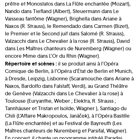
prêtre et Monostatos dans La Flûte enchantée (Mozart),
Nando dans Tiefland (Albert), Steuermann dans Le
Vaisseau fantôme (Wagner), Brighella dans Ariane à
Naxos (R. Strauss), le Remendado dans Carmen (Bizet),
le Premier et le Second juif dans Salomé (R. Strauss),
Valzacchi dans Le Chevalier à la rose (R. Strauss), David
dans Les Maîtres chanteurs de Nuremberg (Wagner) ou
encore Mime dans L’Or du Rhin (Wagner).
Répertoire et scènes :
il se produit ainsi à l’Opéra
Comique de Berlin, à l’Opéra d’État de Berlin et Munich,
à Dresde, Leipzig, Lisbonne (Scaramouche dans Ariane à
Naxos, Bardolfo dans Falstaff, Verdi), au Grand Théâtre
de Genève (Valzacchi dans Le Chevalier à la rose) à
Toulouse (Euryanthe, Weber ; Elektra, R. Strauss ;
Tannhäuser et Tristan et Isolde, Wagner ), Santiago du
Chili (L’Affaire Makropoulos, Janáček), à l’Opéra Bastille
(La Flûte enchantée) et au Festival de Bayreuth (Les
Maîtres chanteurs de Nuremberg et Parsifal, Wagner).
En concert, il chante un programme intitulé Paradisi