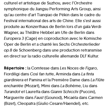
culturel et artistique de Suzhou, avec l’Orchestre
symphonique du Jiangsu Performing Arts Group, ainsi
qu’au centre d’art Tianqiao de Pékin dans le cadre du
Festival international des arts de Chine. Elle s’est aussi
produite au Konzerthaus de Berlin lors d’un gala Verdi-
Wagner, au Théâtre Hebbel am Ufe de Berlin dans
Europera 3
(Cage) en coproduction avec le Komische
Oper de Berlin et a chanté les
Sechs Orchesterlieder
op.8
de Schoenberg dans une production retransmise
en direct sur la radio culturelle allemande DLF Kultur.
Répertoire :
la Comtesse dans
Les Noces de Figaro
,
Fiordiligi dans
Così fan tutte
, Arminda dans
La finta
giardiniera
et Pamina et la Première Dame dans
La Flûte
enchantée
(Mozart), Mimi dans
La Bohème
, Liu dans
Turandot
et Lauretta dans
Gianni Schicchi
(Puccini),
Marguerite dans
Faust
(Gounod), Micaëla dans
Carmen
(Bizet), Cleopatra (
Giulio Cesare
/Haendel), etc.