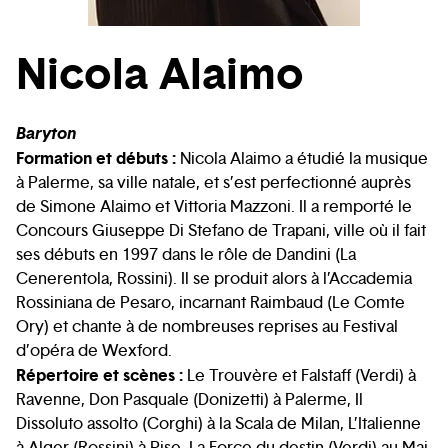
Nicola Alaimo
Baryton
Formation et débuts :
Nicola Alaimo a étudié la musique
à Palerme, sa ville natale, et s’est perfectionné auprès
de Simone Alaimo et Vittoria Mazzoni. Il a remporté le
Concours Giuseppe Di Stefano de Trapani, ville où il fait
ses débuts en 1997 dans le rôle de Dandini (La
Cenerentola, Rossini). Il se produit alors à l’Accademia
Rossiniana de Pesaro, incarnant Raimbaud (Le Comte
Ory) et chante à de nombreuses reprises au Festival
d’opéra de Wexford.
Répertoire et scènes :
Le Trouvère et Falstaff (Verdi) à
Ravenne, Don Pasquale (Donizetti) à Palerme, Il
Dissoluto assolto (Corghi) à la Scala de Milan, L’Italienne
à Alger (Rossini) à Pise, La Force du destin (Verdi) au Mai