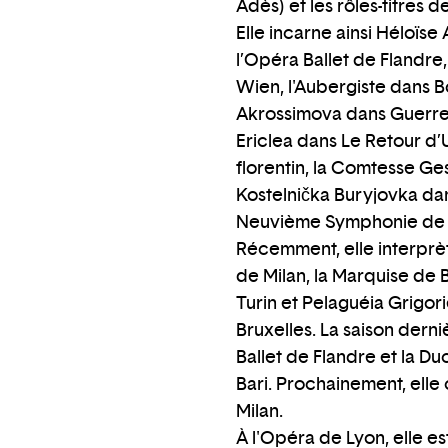
Adès) et les rôles-titres 
Elle incarne ainsi Héloïse
l’Opéra Ballet de Flandre
Wien, l'Aubergiste dans 
Akrossimova dans Guerre 
Ericlea dans Le Retour d’
florentin, la Comtesse Ge
Kostelnička Buryjovka dan
Neuvième Symphonie de 
Récemment, elle interprèt
de Milan, la Marquise de B
Turin et Pelaguéia Grigo
Bruxelles. La saison derni
Ballet de Flandre et la D
Bari. Prochainement, elle
Milan.
À l'Opéra de Lyon, elle 