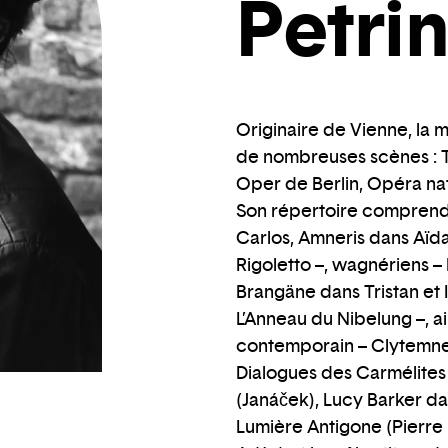
Petri
Originaire de Vienne, la 
de nombreuses scènes : T
Oper de Berlin, Opéra nat
Son répertoire comprend 
Carlos, Amneris dans Aïd
Rigoletto –, wagnériens –
Brangäne dans Tristan et 
L’Anneau du Nibelung –, a
contemporain – Clytemnes
Dialogues des Carmélites
(Janáček), Lucy Barker 
Lumière Antigone (Pierr