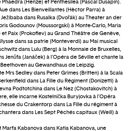
de Phaedra (Henze) et Penthesilea (Pascal Dusapin).
 Aue dans Les Bienveillantes (Hèctor Parra) à
, Ježibaba dans Rusalka (Dvořák) au Theater an der
Boris Godounov (Moussorgski) à Monte-Carlo, Maria
et Paix (Prokofiev) au Grand Théâtre de Genève,
Ulysse dans sa patrie (Monteverdi) au Mai musical
schwitz dans Lulu (Berg) à la Monnaie de Bruxelles,
s Jenůfa (Janáček) à l’Opéra de Séville et chante la
Beethoven au Gewandhaus de Leipzig.
e Mrs Sedley dans Peter Grimes (Britten) à la Scala
erkenfield dans La Fille du Régiment (Donizetti) à
rievna Podtotchina dans Le Nez (Chostakovitch) à
ère, elle incarne Kostelnička Buryjovka à l’Opéra
uchesse du Crakentorp dans La Fille du régiment à
 chantera dans Les Sept Péchés capitaux (Weill) à
est Marfa Kabanova dans Katia Kabanova, une