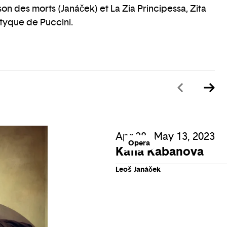
on des morts (Janáček) et La Zia Principessa, Zita
ptyque de Puccini.
Apr 28 - May 13, 2023
Opera
Katia Kabanova
Leoš Janáček