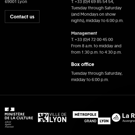
69001 Lyon
T. +33 (0)4 69 85 54 54,
Tuesday through Saturday
(and Mondays on show
Contact us
nights), midday to 6:00 p.m.
Management
T. +33 (0)4 72 00 45 00
From 8 a.m. to midday and
from 1:30 p.m. to 4:30 p.m.
Box office
Tuesday through Saturday,
midday to 6:00 p.m.