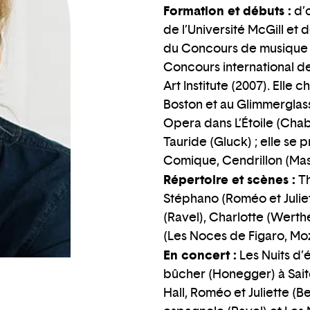
Formation et débuts :
d’o
de l’Université McGill et d
du Concours de musique d
Concours international de
Art Institute (2007). Elle
Boston et au Glimmerglass 
Opera dans L’Étoile (Chab
Tauride (Gluck) ; elle se
Comique, Cendrillon (Mass
Répertoire et scènes :
Th
Stéphano (Roméo et Juliett
(Ravel), Charlotte (Werth
(Les Noces de Figaro, Moza
En concert :
Les Nuits d’
bûcher (Honegger) à Sait
Hall, Roméo et Juliette (Be