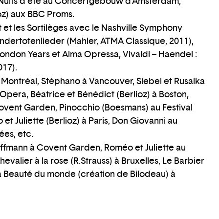
 Nuits d’été au Concertgebouw d’Amsterdam,
ioz) aux BBC Proms.
t et les Sortilèges avec le Nashville Symphony
ndertotenlieder (Mahler, ATMA Classique, 2011),
ondon Years et Alma Opressa, Vivaldi – Haendel :
017).
Montréal, Stéphano à Vancouver, Siebel et Rusalka
Opera, Béatrice et Bénédict (Berlioz) à Boston,
Covent Garden, Pinocchio (Boesmans) au Festival
t Juliette (Berlioz) à Paris, Don Giovanni au
es, etc.
ffmann à Covent Garden, Roméo et Juliette au
valier à la rose (R.Strauss) à Bruxelles, Le Barbier
La Beauté du monde (création de Bilodeau) à