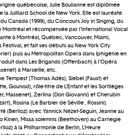
rigine québécoise, Julie Boulianne est diplômée
e la Juilliard School de New York. Elle est lauréate
u Canada (1999), du Concours Joy in Singing, du
 Montréal et récompensée par l’International Vocal
 chante à Montréal, Québec, Vancouver, Miami,
Festival, et fait ses débuts au New York City
rier) puis au Metropolitan Opera dans Iphigénie en
 produit dans Les Brigands (Offenbach) à l’Opéra
enet) à Marseille, etc.
e Tempest (Thomas Adès), Siebel (Faust) et
e, Gounod), rôle-titre de L’Enfant et les Sortilèges
er, Massenet), Zerlina (Don Giovanni) et Cherubin
rt), Rosina (Le Barbier de Séville , Rossini).
été (Berlioz) avec Yannick Nézet-Seguin, Jeanne au
o Kinen, Missa solemnis (Beethoven) au Carnegie
rlioz) à la Philharmonie de Berlin, L’Heure