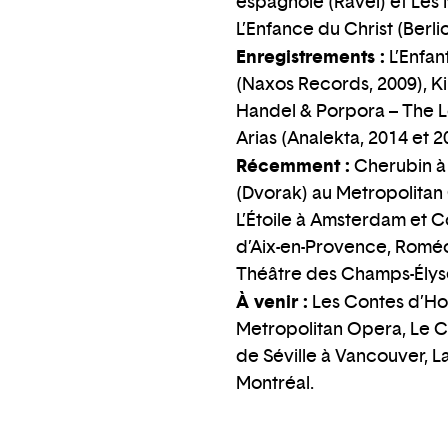
espagnole (Ravel) et Les
L’Enfance du Christ (Berl
Enregistrements :
L’Enfan
(Naxos Records, 2009), Ki
Handel & Porpora – The L
Arias (Analekta, 2014 et 2
Récemment :
Cherubin à 
(Dvorak) au Metropolitan 
L’Étoile à Amsterdam et 
d’Aix-en-Provence, Roméo e
Théâtre des Champs-Élysé
À venir :
Les Contes d’Ho
Metropolitan Opera, Le Che
de Séville à Vancouver, 
Montréal.