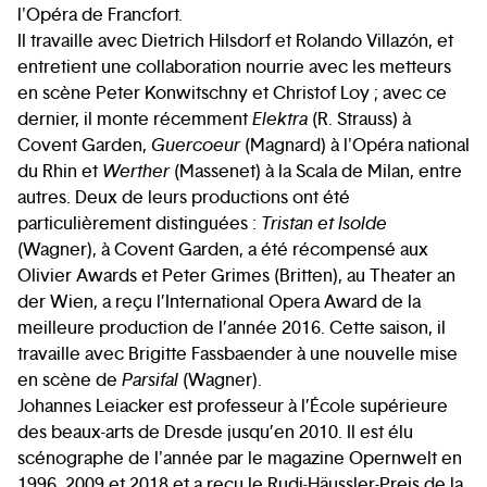
l'Opéra de Francfort.
Il travaille avec Dietrich Hilsdorf et Rolando Villazón, et
entretient une collaboration nourrie avec les metteurs
en scène Peter Konwitschny et Christof Loy ; avec ce
dernier, il monte récemment
Elektra
(R. Strauss) à
Covent Garden,
Guercoeur
(Magnard) à l'Opéra national
du Rhin et
Werther
(Massenet) à la Scala de Milan, entre
autres. Deux de leurs productions ont été
particulièrement distinguées :
Tristan et Isolde
(Wagner), à Covent Garden, a été récompensé aux
Olivier Awards et Peter Grimes (Britten), au Theater an
der Wien, a reçu l’International Opera Award de la
meilleure production de l’année 2016. Cette saison, il
travaille avec Brigitte Fassbaender à une nouvelle mise
en scène de
Parsifal
(Wagner).
Johannes Leiacker est professeur à l’École supérieure
des beaux-arts de Dresde jusqu’en 2010. Il est élu
scénographe de l'année par le magazine Opernwelt en
1996, 2009 et 2018 et a reçu le Rudi-Häussler-Preis de la