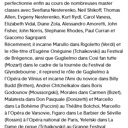
perfectionne enfin au cours de nombreuses master
classes avec Svetlana Nesterenko, Neil Shikoff, Thomas
Allen, Evgeny Nesterenko, Kurt Rydl, Carol Vaness,
Elizabeth Vidal, Diane Zola, Alessandro Amoretti, John
Fisher, John Norris, Stephanie Rhodes, Paul Curran et
Giacomo Sagripanti.
Récemment, il incarne Marullo dans Rigoletto (Verdi) et
le rôle-titre d'Eugène Onéguine (Tchaïkovski) au Festival
de Brégence, ainsi que Guglielmo dans Così fan tutte
(Mozart) dans le cadre de la tournée du Festival de
Glyndebourne ; il reprend le rôle de Guglielmo à
l'Opéra de Vilnius et incarne l’Ami du novice dans Billy
Budd (Britten), Andreï Chtchelkalov dans Boris
Godounov (Moussorgski), Morales dans Carmen (Bizet),
Malatesta dans Don Pasquale (Donizetti) et Marcello
dans La Bohème (Puccini) au Théâtre Bolchoï, Marcello
à l'Opéra de Varsovie, Figaro dans Le Barbier de Séville
(Rossini) à l'Opéra national de Paris, Yeletski dans La
Dame de pique (Tchaïkovski) au Grange Festival