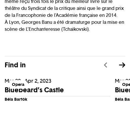
même reçu trois fois le prix du meilleur livre sur le
théâtre du Syndicat de la critique ainsi que le grand prix
de la Francophonie de l'Académie française en 2014.
À Lyon, Georges Banu a été dramaturge pour la mise en
scène de L’Enchanteresse (Tchaïkovski).
Find in
Mar 29 - Apr 2, 2023
Mar 26
Opera
Ope
Bluebeard’s Castle
Blue
Béla Bartók
Béla Ba