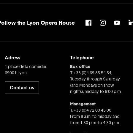
Follow the Lyon Opera House
Adress
Telephone
Box office
1 place de la comédie
69001 Lyon
T. +33 (0)4 69 85 54 54,
Tuesday through Saturday
(and Mondays on show
Contact us
nights), midday to 6:00 p.m.
Management
T. +33 (0)4 72 00 45 00
From 8 a.m. to midday and
from 1:30 p.m. to 4:30 p.m.