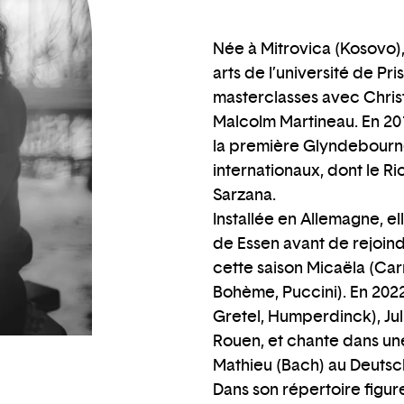
Née à Mitrovica (Kosovo), 
arts de l’université de Pr
masterclasses avec Chri
Malcolm Martineau. En 2018
la première Glyndebourne
internationaux, dont le Ri
Sarzana.
Installée en Allemagne, e
de Essen avant de rejoin
cette saison Micaëla (Car
Bohème, Puccini). En 2022
Gretel, Humperdinck), Jul
Rouen, et chante dans une
Mathieu (Bach) au Deutsc
Dans son répertoire figur