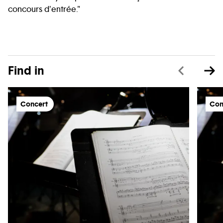
concours d'entrée."
Find in
Concert
Con