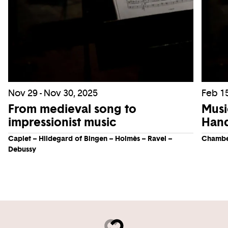
Nov 29 - Nov 30, 2025
Feb 15
From medieval song to
Musi
impressionist music
Han
Caplet – Hildegard of Bingen – Holmès – Ravel –
Chambe
Debussy