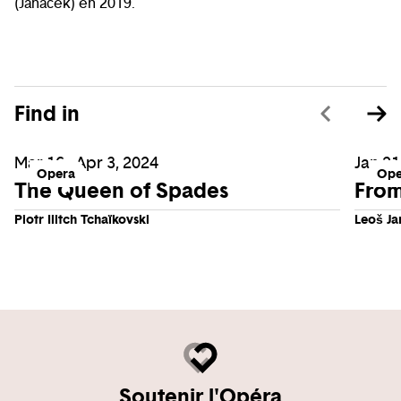
(Janáček) en 2019.
Find in
Mar 16 - Apr 3, 2024
Jan 21
Opera
Ope
The Queen of Spades
From
Piotr Ilitch Tchaïkovski
Leoš Ja
Soutenir l'Opéra