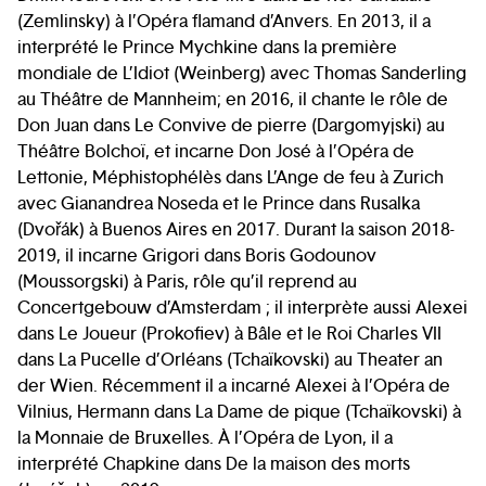
(Zemlinsky) à l’Opéra flamand d’Anvers. En 2013, il a
interprété le Prince Mychkine dans la première
mondiale de L’Idiot (Weinberg) avec Thomas Sanderling
au Théâtre de Mannheim; en 2016, il chante le rôle de
Don Juan dans Le Convive de pierre (Dargomyjski) au
Théâtre Bolchoï, et incarne Don José à l’Opéra de
Lettonie, Méphistophélès dans L’Ange de feu à Zurich
avec Gianandrea Noseda et le Prince dans Rusalka
(Dvořák) à Buenos Aires en 2017. Durant la saison 2018-
2019, il incarne Grigori dans Boris Godounov
(Moussorgski) à Paris, rôle qu’il reprend au
Concertgebouw d’Amsterdam ; il interprète aussi Alexei
dans Le Joueur (Prokofiev) à Bâle et le Roi Charles VII
dans La Pucelle d’Orléans (Tchaïkovski) au Theater an
der Wien. Récemment il a incarné Alexei à l’Opéra de
Vilnius, Hermann dans La Dame de pique (Tchaïkovski) à
la Monnaie de Bruxelles. À l’Opéra de Lyon, il a
interprété Chapkine dans De la maison des morts