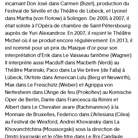
incarnant Don José dans Carmen (Bizet), production du
Festival de Séville et du Théâtre de Lübeck, et Lyonel
dans Martha (von Flotow) à Solingen. De 2005 à 2007, il
était soliste à l’Opéra de chambre de Saint-Pétersbourg
auprès de Yuri Alexandrov. En 2007, il rejoint le Théâtre
Michel où il se produit encore régulièrement. En 2013, il
est nommé pour un prix du Masque d’or pour son
interprétation d’Erik dans Le Vaisseau fantôme (Wagner).
Il interprète aussi Macduff dans Macbeth (Verdi) au
Théâtre Mariinski, Paco dans La Vie brève (de Falla) à
Lübeck, l’Artiste dans American Lulu (Berg et Neuwirth),
Max dans Le Freischütz (Weber) et Agrippa von
Nettesheim dans L’Ange de feu (Prokofiev) au Komische
Oper de Berlin, Dante dans Francesca da Rimini et
Albert dans Le Chevalier avare (Rachmaninov) à la
Monnaie de Bruxelles, Federico dans L’Arlesiana (Cilea)
au Festival de Wexford, Andreï Khovansky dans La
Khovanchtchina (Moussorgski) sous la direction de
Dmitri Iourovski et le rôle-titre dans Le Roi Candaule