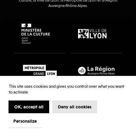
Culture, la Ville de Lyon, la Métropole de Lyon et la Région
Auvergne‑Rhône‑Alpes.
This site uses cookies and gives you control over what you want
to activate
OK, accept all
Deny all cookies
Recrutements & auditions
Legal notice
Archives
Legal notice
Terms and Conditions
Terms and Conditions
Personalize
My first time at the Opera
Data Protection
Cookies