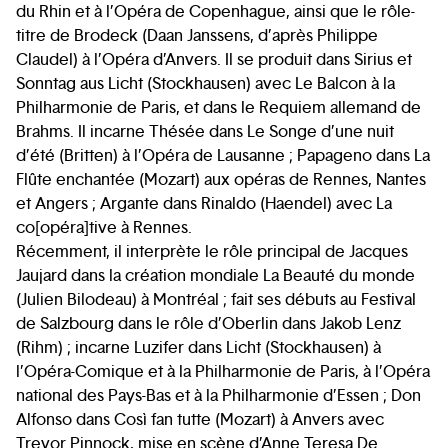
du Rhin et à l’Opéra de Copenhague, ainsi que le rôle-
titre de Brodeck (Daan Janssens, d’après Philippe
Claudel) à l’Opéra d’Anvers. Il se produit dans Sirius et
Sonntag aus Licht (Stockhausen) avec Le Balcon à la
Philharmonie de Paris, et dans le Requiem allemand de
Brahms. Il incarne Thésée dans Le Songe d’une nuit
d’été (Britten) à l’Opéra de Lausanne ; Papageno dans La
Flûte enchantée (Mozart) aux opéras de Rennes, Nantes
et Angers ; Argante dans Rinaldo (Haendel) avec La
co[opéra]tive à Rennes.
Récemment, il interprète le rôle principal de Jacques
Jaujard dans la création mondiale La Beauté du monde
(Julien Bilodeau) à Montréal ; fait ses débuts au Festival
de Salzbourg dans le rôle d’Oberlin dans Jakob Lenz
(Rihm) ; incarne Luzifer dans Licht (Stockhausen) à
l’Opéra-Comique et à la Philharmonie de Paris, à l’Opéra
national des Pays-Bas et à la Philharmonie d’Essen ; Don
Alfonso dans Così fan tutte (Mozart) à Anvers avec
Trevor Pinnock, mise en scène d’Anne Teresa De