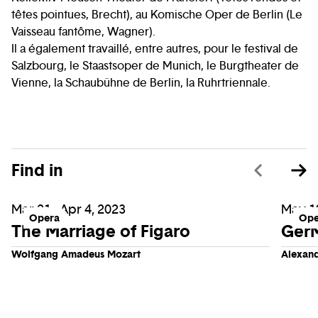
têtes pointues, Brecht), au Komische Oper de Berlin (Le
Vaisseau fantôme, Wagner).
Il a également travaillé, entre autres, pour le festival de
Salzbourg, le Staastsoper de Munich, le Burgtheater de
Vienne, la Schaubühne de Berlin, la Ruhrtriennale.
Find in
Mar 21 - Apr 4, 2023
May 19
Opera
Ope
The Marriage of Figaro
Ger
Wolfgang Amadeus Mozart
Alexan