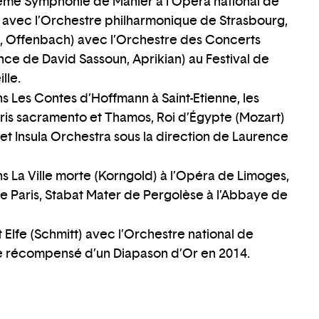
ème Symphonie de Mahler à l’Opéra national de
 avec l’Orchestre philharmonique de Strasbourg,
ne, Offenbach) avec l’Orchestre des Concerts
nce de David Sassoun, Aprikian) au Festival de
lle.
s Les Contes d’Hoffmann à Saint-Etienne, les
taris sacramento et Thamos, Roi d’Égypte (Mozart)
t Insula Orchestra sous la direction de Laurence
ns La Ville morte (Korngold) à l’Opéra de Limoges,
 de Paris, Stabat Mater de Pergolèse à l’Abbaye de
t Elfe (Schmitt) avec l’Orchestre national de
ue récompensé d’un Diapason d’Or en 2014.