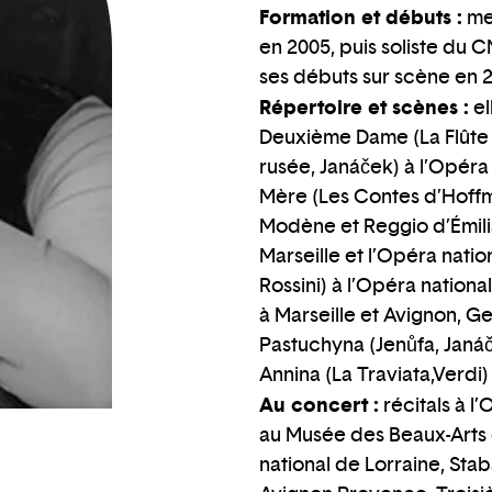
Formation et débuts :
mem
en 2005, puis soliste du C
ses débuts sur scène en 
Répertoire et scènes :
el
Deuxième Dame (La Flûte 
rusée, Janáček) à l’Opéra
Mère (Les Contes d’Hoffm
Modène et Reggio d’Émilia
Marseille et l’Opéra natio
Rossini) à l’Opéra nation
à Marseille et Avignon, Ge
Pastuchyna (Jenůfa, Janá
Annina (La Traviata,Verdi
Au concert :
récitals à l
au Musée des Beaux-Arts 
national de Lorraine, Sta