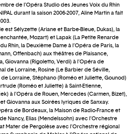
bre de l’Opéra Studio des Jeunes Voix du Rhin
NIPAL durant la saison 2006-2007, Aline Martin a fait
2003.
le est Sélyzette (Ariane et Barbe-Bleue, Dukas), la
enchantée, Mozart) et Lapak (La Petite Renarde
 du Rhin, la Deuxième Dame à l’Opéra de Paris, la
ann, Offenbach) aux théâtres de Plaisance,
, Giovanna (Rigoletto, Verdi) à l’Opéra de
nal de Lorraine, Rosine (Le Barbier de Séville,
al de Lorraine, Stéphano (Roméo et Juliette, Gounod)
rtrude (Roméo et Juliette) à Saint-Etienne,
ček) à l’Opéra de Rouen, Mercedes (Carmen, Bizet),
) et Giovanna aux Soirées lyriques de Sanxay.
’Opéra de Bordeaux, la Maison de Radio-France et
de Nancy, Elias (Mendelssohn) avec l’Orchestre
bat Mater de Pergolèse avec l’Orchestre régional