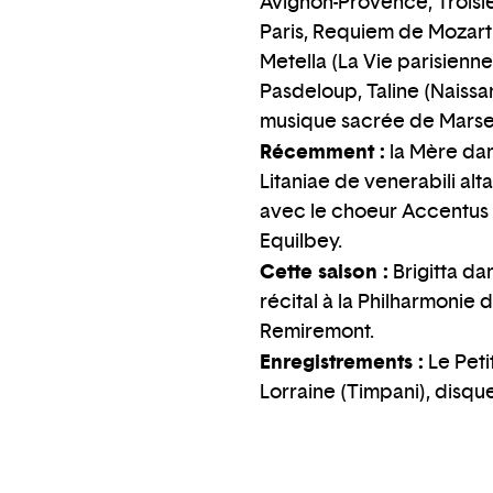
Avignon-Provence, Troisi
Paris, Requiem de Mozart
Metella (La Vie parisien
Pasdeloup, Taline (Naissa
musique sacrée de Marsei
Récemment :
la Mère dan
Litaniae de venerabili al
avec le choeur Accentus e
Equilbey.
Cette saison :
Brigitta da
récital à la Philharmonie
Remiremont.
Enregistrements :
Le Peti
Lorraine (Timpani), disq