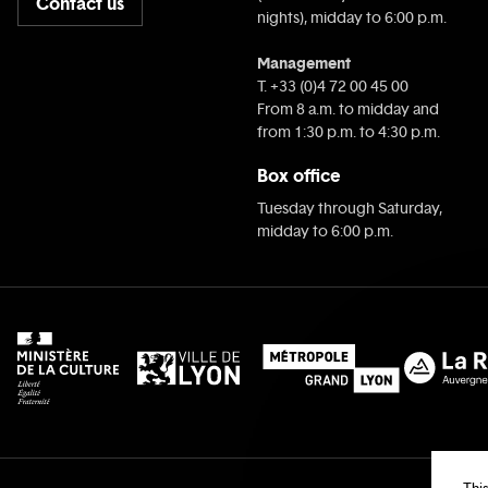
Contact us
nights), midday to 6:00 p.m.
Management
T. +33 (0)4 72 00 45 00
From 8 a.m. to midday and
from 1:30 p.m. to 4:30 p.m.
Box office
Tuesday through Saturday,
midday to 6:00 p.m.