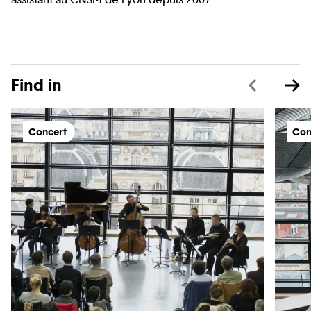
Find in
Concert
Con