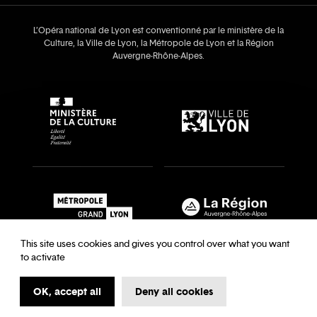
L’Opéra national de Lyon est conventionné par le ministère de la
Culture, la Ville de Lyon, la Métropole de Lyon et la Région
Auvergne‑Rhône‑Alpes.
This site uses cookies and gives you control over what you want
to activate
OK, accept all
Deny all cookies
Recrutements & auditions
Legal notice
Archives
Legal notice
Terms and Conditions
Terms and Conditions