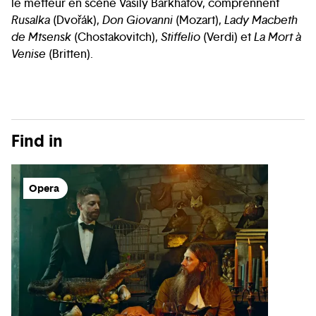
le metteur en scène Vasily Barkhatov, comprennent
Rusalka
(Dvořák),
Don Giovanni
(Mozart),
Lady Macbeth
de Mtsensk
(Chostakovitch),
Stiffelio
(Verdi) et
La Mort à
Venise
(Britten).
Find in
Opera