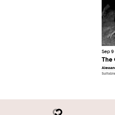
Sep 9 
The 
Alessan
Suitabl